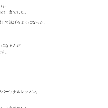
けは、
方の一言でした。
習して泳げるようになった。
うになるんだ」
です。
がパーソナルレッスン。