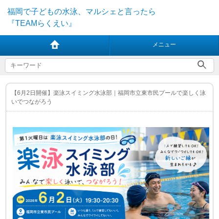
福岡で子どもの水泳、マルシェと言ったら
『TEAMらくえい』
メニュー
【6月2日開催】楽泳スイミング水泳部｜福岡市立東市民プールで楽しく泳
いでつながろう