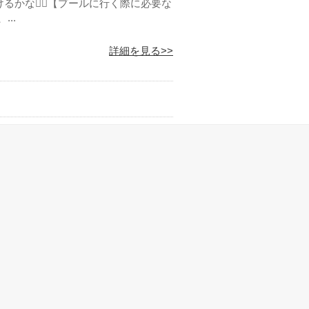
かな🏊‍♂️【プールに行く際に必要な
..
詳細を見る>>