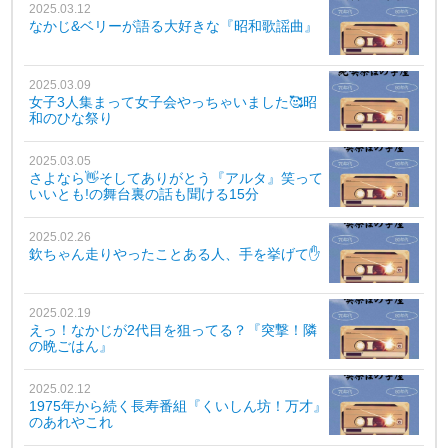
2025.03.12
なかじ&ベリーが語る大好きな『昭和歌謡曲』
2025.03.09
女子3人集まって女子会やっちゃいました🥰昭
和のひな祭り
2025.03.05
さよなら👋そしてありがとう『アルタ』笑って
いいとも!の舞台裏の話も聞ける15分
2025.02.26
欽ちゃん走りやったことある人、手を挙げて✋
2025.02.19
えっ！なかじが2代目を狙ってる？『突撃！隣
の晩ごはん』
2025.02.12
1975年から続く長寿番組『くいしん坊！万才』
のあれやこれ